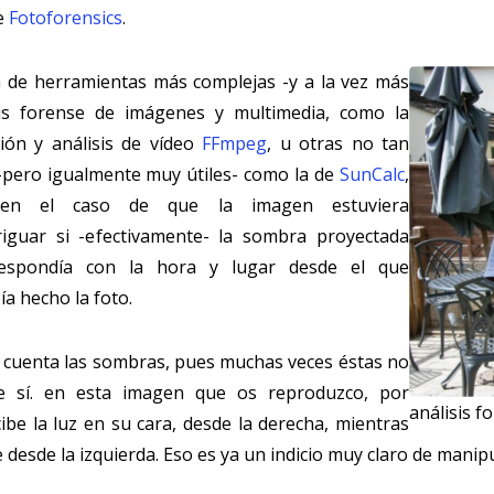
e
Fotoforensics
.
a de herramientas más complejas -y a la vez más
sis forense de imágenes y multimedia, como la
ión y análisis de vídeo
FFmpeg
, u otras no tan
 -pero igualmente muy útiles- como la de
SunCalc
,
(en el caso de que la imagen estuviera
riguar si -efectivamente- la sombra proyectada
respondía con la hora y lugar desde el que
a hecho la foto.
 cuenta las sombras, pues muchas veces éstas no
re sí. en esta imagen que os reproduzco, por
análisis 
ibe la luz en su cara, desde la derecha, mientras
e desde la izquierda. Eso es ya un indicio muy claro de manip