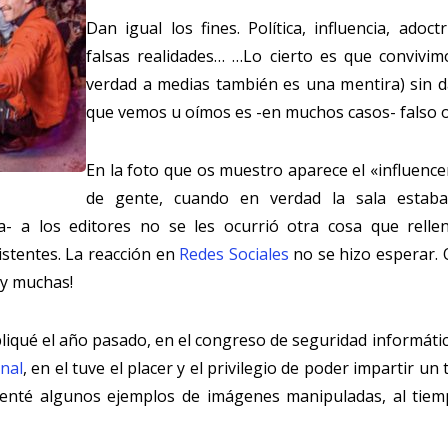
Dan igual los fines. Política, influencia, adoc
falsas realidades… …Lo cierto es que convivim
verdad a medias también es una mentira) sin d
que vemos u oímos es -en muchos casos- falso o
En la foto que os muestro aparece el «influenc
de gente, cuando en verdad la sala estaba
a- a los editores no se les ocurrió otra cosa que rell
istentes. La reacción en
Redes Sociales
no se hizo esperar. O
ay muchas!
pliqué el año pasado, en el congreso de seguridad informáti
onal
, en el tuve el placer y el privilegio de poder impartir un 
senté algunos ejemplos de imágenes manipuladas, al tie