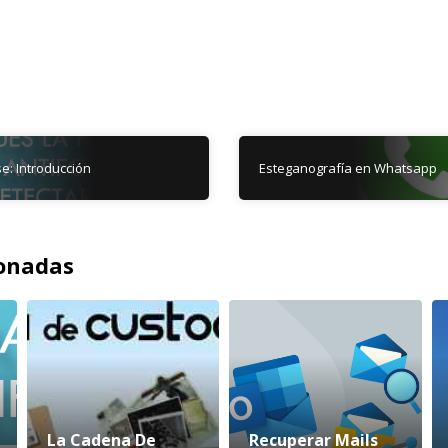
e: Introducción
Esteganografía en Whatsapp
ionadas
La Cadena De
Recuperar Mails