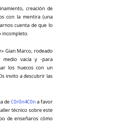
trinamiento, creación de
os con la mentira (una
arnos cuenta de que lo
 incompleto.
er» Gian Marco, rodeado
 medio vacía y -para
enar los huecos con un
s invito a descubrir las
ca de
C0r0n4C0n
a favor
taller técnico sobre este
mpo de enseñaros cómo