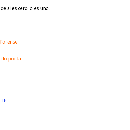
e si es cero, o es uno.
o Forense
ido por la
ITE