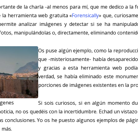
rtante de la charla -al menos para mí, que me dedico a la f
é la herramienta web gratuita «
Forensically
» que, curiosame
rmite analizar imágenes y detectar si se ha manipulad
 fotos, manipulándolas o, directamente, eliminando contenid
Os puse algún ejemplo, como la reproducc
que -misteriosamente- había desaparecido
y gracias a esta herramienta web podí
verdad, se había eliminado este monumen
porciones de imágenes existentes en la pro
ágenes
Si sois curiosos, si en algún momento du
oticia, no os quedéis con la incertidumbre. Echad un vistaz
as conclusiones. Yo os he puesto algunos ejemplos de pág
s más.