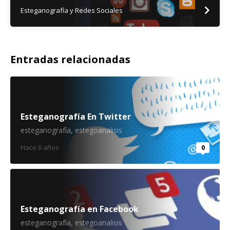
Esteganografía y Redes Sociales
Entradas relacionadas
Esteganografía En Twitter
esteganografía
,
estegoanalisis
Hace 6 años
0
Esteganografía en Facebook
esteganografía
,
estegoanalisis