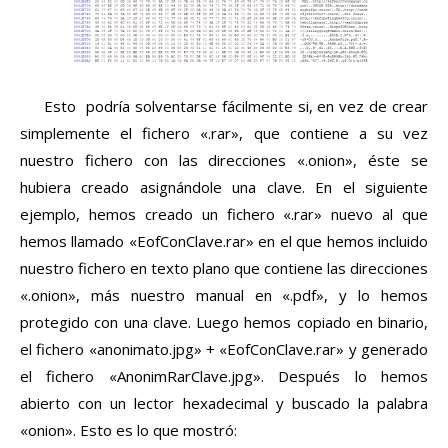
Esto podría solventarse fácilmente si, en vez de crear
simplemente el fichero «.rar», que contiene a su vez
nuestro fichero con las direcciones «.onion», éste se
hubiera creado asignándole una clave. En el siguiente
ejemplo, hemos creado un fichero «.rar» nuevo al que
hemos llamado «EofConClave.rar» en el que hemos incluido
nuestro fichero en texto plano que contiene las direcciones
«.onion», más nuestro manual en «.pdf», y lo hemos
protegido con una clave. Luego hemos copiado en binario,
el fichero «anonimato.jpg» + «EofConClave.rar» y generado
el fichero «AnonimRarClave.jpg». Después lo hemos
abierto con un lector hexadecimal y buscado la palabra
«onion». Esto es lo que mostró: