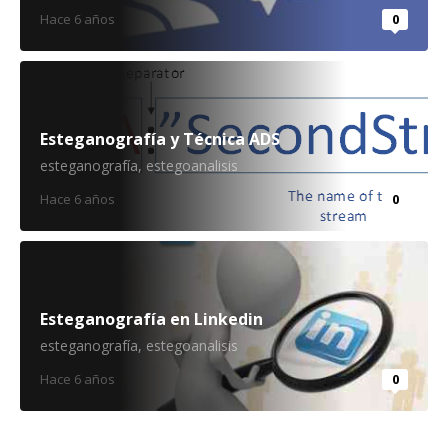
Hace 6 años
0
Esteganografía y Técnica ADS
esteganografía
,
estegoanalisis
Hace 6 años
0
Esteganografía en Linkedin
esteganografía
,
estegoanalisis
Hace 6 años
0