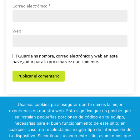
Correo electrónico
*
Web
Guarda mi nombre, correo electrónico y web en este
navegador para la próxima vez que comente.
Usamos cookies para asegurar que te damos la mejor
experiencia en nuestra web. Esto significa que es posible que
se instalen pequeñas porciones de código en tu equipo,
© 2026 Prueba Electrónica
necesarias para el buen funcionamiento de este sitio; en
cualquier caso, no recolectamos ningún tipo de información de
IPS Auditores Informáticos (c)
tu dispositivo. Si continúas usando este sitio, asumiremos que