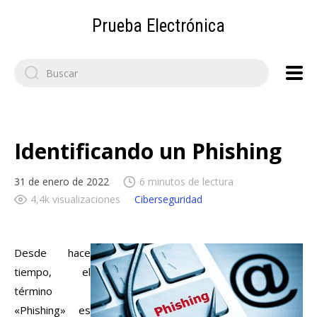
Prueba Electrónica
Search
for:
Identificando un Phishing
31 de enero de 2022
6 minutos de lectura
4,4k visualizaciones
Ciberseguridad
Desde hace
tiempo, el
término
«Phishing» es