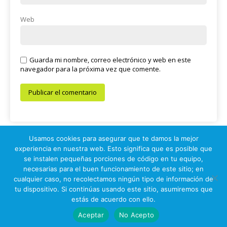
Web
Guarda mi nombre, correo electrónico y web en este
navegador para la próxima vez que comente.
Usamos cookies para asegurar que te damos la mejor
experiencia en nuestra web. Esto significa que es posible que
se instalen pequeñas porciones de código en tu equipo,
© 2026 Prueba Electrónica
necesarias para el buen funcionamiento de este sitio; en
cualquier caso, no recolectamos ningún tipo de información de
IPS Auditores Informáticos (c)
tu dispositivo. Si continúas usando este sitio, asumiremos que
estás de acuerdo con ello.
Ir arriba
Aceptar
No Acepto