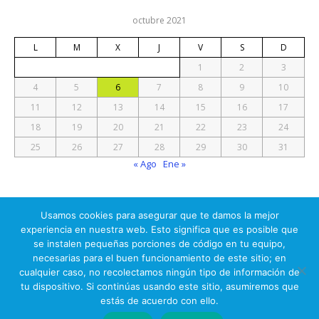
octubre 2021
L
M
X
J
V
S
D
1
2
3
4
5
6
7
8
9
10
11
12
13
14
15
16
17
18
19
20
21
22
23
24
25
26
27
28
29
30
31
« Ago
Ene »
Usamos cookies para asegurar que te damos la mejor
experiencia en nuestra web. Esto significa que es posible que
se instalen pequeñas porciones de código en tu equipo,
© 2026 Prueba Electrónica
necesarias para el buen funcionamiento de este sitio; en
cualquier caso, no recolectamos ningún tipo de información de
IPS Auditores Informáticos (c)
tu dispositivo. Si continúas usando este sitio, asumiremos que
estás de acuerdo con ello.
Ir arriba