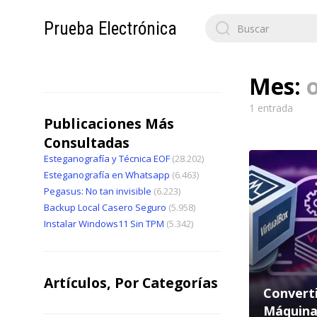
Search
Prueba Electrónica
for:
Mes:
1 entrada
Publicaciones Más
Consultadas
Esteganografía y Técnica EOF
(28.202)
Esteganografía en Whatsapp
(6.463)
Pegasus: No tan invisible
(6.223)
Backup Local Casero Seguro
(5.958)
Instalar Windows11 Sin TPM
(5.342)
Artículos, Por Categorías
Converti
Máquina