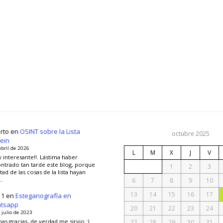
rto
en
OSINT sobre la Lista
octubre 2025
ein
abril de 2026
L
M
X
J
V
y interesante!!. Lástima haber
ntrado tan tarde este blog, porque
1
2
3
tad de las cosas de la lista hayan
…
6
7
8
9
10
13
14
15
16
17
11
en
Esteganografía en
tsapp
20
21
22
23
24
 julio de 2023
as gracias, de verdad me sirvio :)
27
28
29
30
31