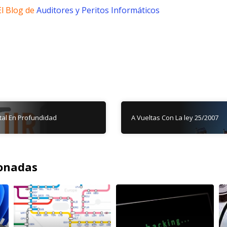
l Blog de
Auditores y Peritos Informáticos
ital En Profundidad
A Vueltas Con La ley 25/2007
ionadas