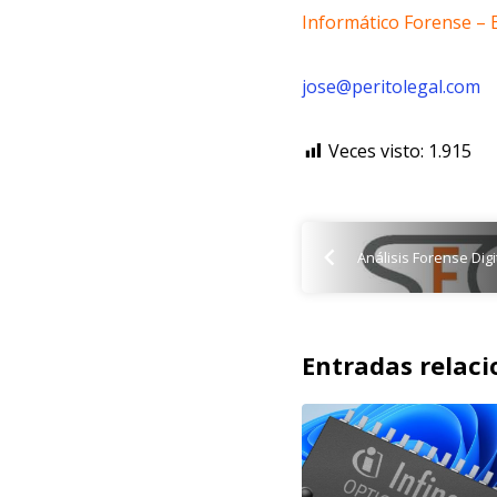
Informático Forense – E
jose@peritolegal.com
Veces visto:
1.915
Análisis Forense Dig
Entradas relac