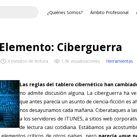
¿Quiénes Somos?
Ámbito Profesional
 Elemento: Ciberguerra
4 minutos de lectura
1,9k visualizaciones
Herramientas
Las reglas del tablero cibernético han cambiad
no admite discusión alguna. La ciberguerra ha ve
que antes parecía un asunto de ciencia-ficción es 
nos desayunamos cada mañana. Ciberataques a la
a los servidores de ITUNES, a sitios web corporati
de lectura casi cotidiana. Estábamos ya acostumbr
 elementos críticos de otros países, pero
parecía «que 