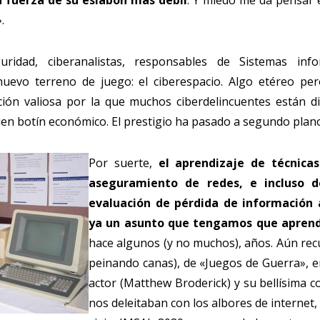
a fuerza de su eslabón más débil
. Y miedo me da pensar 
.
uridad, ciberanalistas, responsables de Sistemas inf
uevo terreno de juego: el ciberespacio. Algo etéreo p
ión valiosa por la que muchos ciberdelincuentes están di
uen botín económico. El prestigio ha pasado a segundo plan
Por suerte,
el aprendizaje de técnica
aseguramiento de redes, e incluso 
evaluación de pérdida de información 
ya un asunto que tengamos que aprend
hace algunos (y no muchos), años. Aún recu
peinando canas), de «Juegos de Guerra», e
actor (Matthew Broderick) y su bellísima c
nos deleitaban con los albores de internet