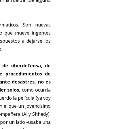
en la fuerza «de alguno
ormáticos. Son nuevas
ero que mueve ingentes
spuestos a dejarse los
o.
s de ciberdefensa, de
de procedimientos de
ante desastres, no es
er solos
, como ocurría
erdo la película (ya voy
n el que un jovencísimo
ompañera (Ally Shhedy),
, por un lado -usaba una