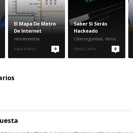
El Mapa De Metro
Saber Si Serás
De Internet
Hackeado
Herramientas
Ciberseguridad
,
Herramientas
Hace 6 años
0
Hace 2 años
0
rios
puesta