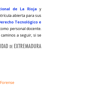
cional de La Rioja
y
rícula abierta para sus
 Derecho Tecnológico e
 como personal docente.
 caminos a seguir, si se
o Forense