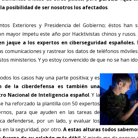
la posibilidad de ser nosotros los afectados
.
untos Exteriores y Presidencia del Gobierno; éstos han s
on mayor ímpetu este año por Hacktivistas chinos y rusos
n jaque a los expertos en ciberseguridad españoles.
M
as comunicaciones y rastrear los datos de teléfonos móvile
estos ministerios. Y yo estoy convencido de que no se han ido
odos los casos hay una parte positiva; y es
ón de
la ciberdefensa es también una
tro Nacional de Inteligencia español
. Y la
e ha reforzado la plantilla con 50 expertos
ernos, para que ayuden en las tareas de
ca defenderse, por un lado, y evaluar los
s en la seguridad, por otro.
A estas alturas todos sabemo