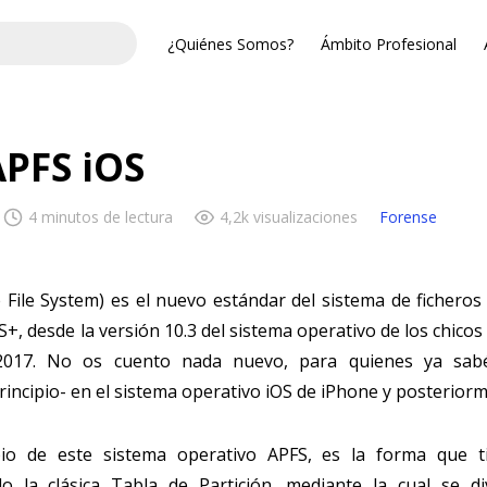
¿Quiénes Somos?
Ámbito Profesional
PFS iOS
4 minutos de lectura
4,2k visualizaciones
Forense
 File System) es el nuevo estándar del sistema de ficheros
S+, desde la versión 10.3 del sistema operativo de los chicos
2017. No os cuento nada nuevo, para quienes ya sabé
incipio- en el sistema operativo iOS de iPhone y posterior
io de este sistema operativo APFS, es la forma que ti
do la clásica Tabla de Partición, mediante la cual se di