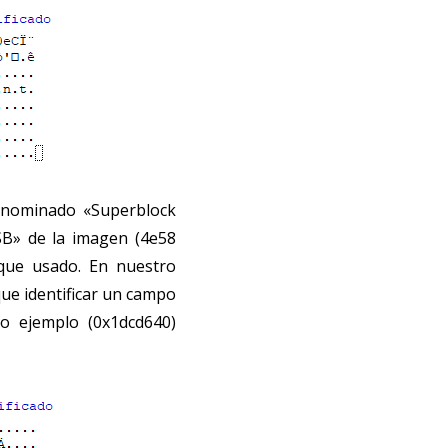
denominado «Superblock
SB» de la imagen (4e58
oque usado. En nuestro
ue identificar un campo
ro ejemplo (0x1dcd640)