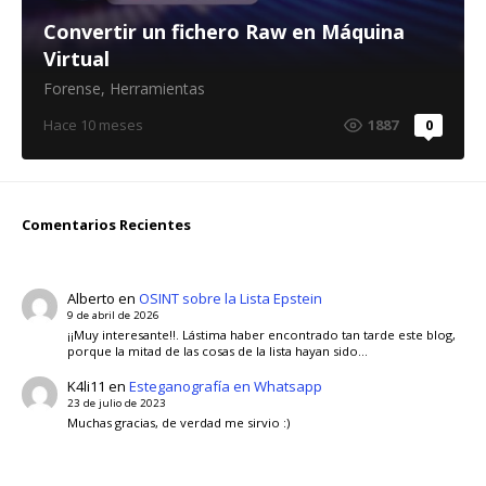
Convertir un fichero Raw en Máquina
Virtual
Forense
,
Herramientas
Hace 10 meses
1887
0
Comentarios Recientes
Alberto
en
OSINT sobre la Lista Epstein
9 de abril de 2026
¡¡Muy interesante!!. Lástima haber encontrado tan tarde este blog,
porque la mitad de las cosas de la lista hayan sido…
K4li11
en
Esteganografía en Whatsapp
23 de julio de 2023
Muchas gracias, de verdad me sirvio :)