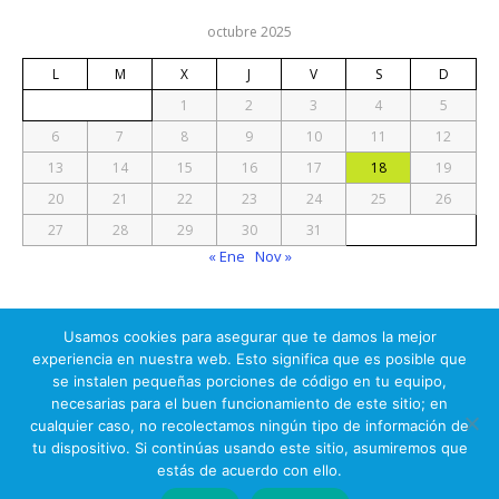
octubre 2025
L
M
X
J
V
S
D
1
2
3
4
5
6
7
8
9
10
11
12
13
14
15
16
17
18
19
20
21
22
23
24
25
26
27
28
29
30
31
« Ene
Nov »
Usamos cookies para asegurar que te damos la mejor
experiencia en nuestra web. Esto significa que es posible que
se instalen pequeñas porciones de código en tu equipo,
© 2026 Prueba Electrónica
necesarias para el buen funcionamiento de este sitio; en
cualquier caso, no recolectamos ningún tipo de información de
IPS Auditores Informáticos (c)
tu dispositivo. Si continúas usando este sitio, asumiremos que
estás de acuerdo con ello.
Ir arriba